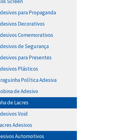
Silk Screen
Adesivos para Propaganda
Adesivos Decorativos
Adesivos Comemorativos
Adesivos de Segurança
Adesivos para Presentes
Adesivos Plásticos
Praguinha Política Adesiva
Bobina de Adesivo
nha de Lacres
Adesivos Void
Lacres Adesivos
esivos Automotivos