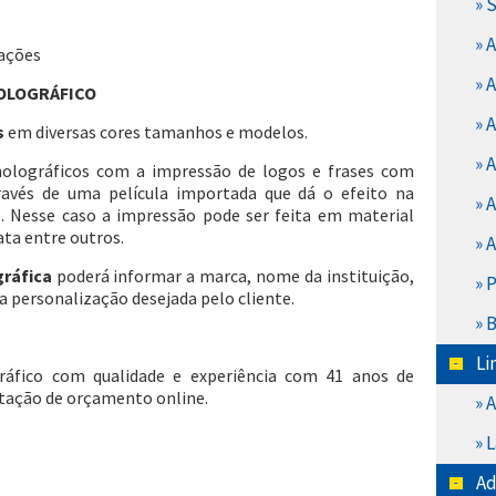
» 
» 
zações
» 
OLOGRÁFICO
» 
s
em diversas cores tamanhos e modelos.
» 
holográficos com a impressão de logos e frases com
través de uma película importada que dá o efeito na
» 
. Nesse caso a impressão pode ser feita em material
ta entre outros.
» 
gráfica
poderá informar a marca, nome da instituição,
» 
 personalização desejada pelo cliente.
» 
Li
gráfico com qualidade e experiência com 41 anos de
itação de orçamento online.
» 
» 
Ad