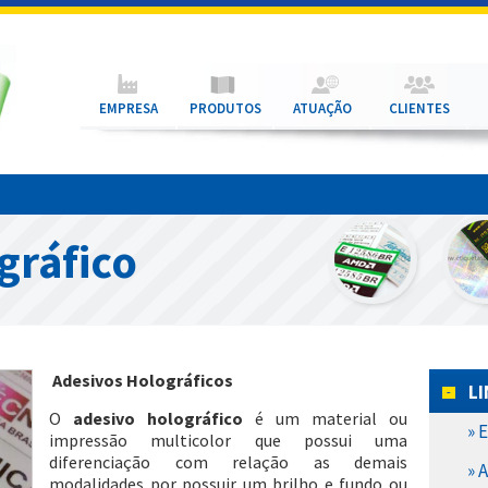
EMPRESA
PRODUTOS
ATUAÇÃO
CLIENTES
gráfico
Adesivos Holográficos
L
O
adesivo holográfico
é um material ou
» 
impressão multicolor que possui uma
diferenciação com relação as demais
» 
modalidades por possuir um brilho e fundo ou